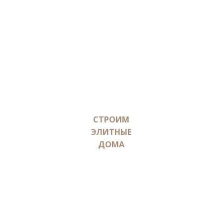
позволяет накрывать сруб сразу постоянной крышей,
которая не деформируется при осадке сруба.
Дома построенные нами долго радуют своих хозяев и
окружающих своей красотой, прочностью, и качеством
строительства.
СТРОИМ
ЭЛИТНЫЕ
ДОМА
НАШИ ПРЕИМУЩЕСТВА
Главный упор в своей работе мы делаем на высокое